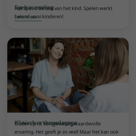
Spelcounseling
Het spel is de taal van het kind. Spelen werkt
Ons a
helend voor kinderen!
Lees meer
Onze we
Con
Aanme
Volg ons
Klinisch orthopedagoge
Ouder zijn is een geweldig waardevolle
ervaring. Het geeft je zo veel! Maar het kan ook