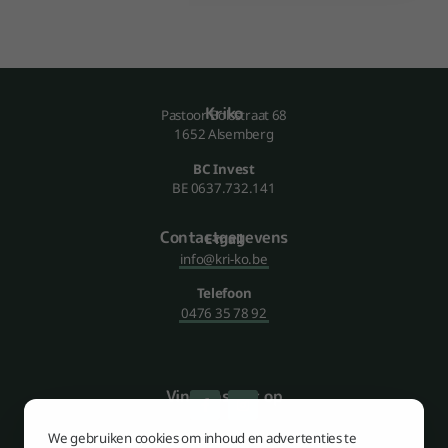
Kriko
Pastoor Bolsstraat 68
1652 Alsemberg
BC Invest
BE 0637.732.141
Contact­gegevens
E-mail
info@kri-ko.be
Telefoon
0476 35 78 92
Vind ons ook op
We gebruiken cookies om inhoud en advertenties te