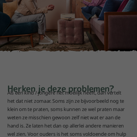
Herken je deze problemen?
Als een kind / jongere het moeilijk heeft, dan vertelt
het dat niet zomaar. Soms zijn ze bijvoorbeeld nog te
klein om te praten, soms kunnen ze wel praten maar
weten ze misschien gewoon zelf niet wat er aan de
hand is. Ze laten het dan op allerlei andere manieren
wel zien. Voor ouders is het soms voldoende om hulp