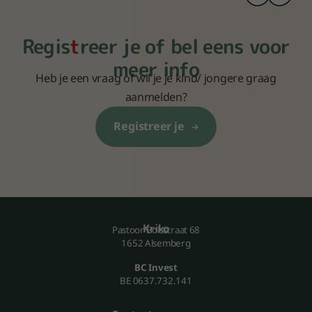
Regis
t
reer je of bel eens voor
meer info
Heb je een vraag of wil je je kind/ jongere graag
aanmelden?
Registreer je
Kriko
Pastoor Bolsstraat 68
1652 Alsemberg
BC Invest
BE 0637.732.141