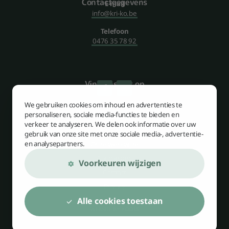
Contact­gegevens
E-mail
info@kri-ko.be
Telefoon
0476 35 78 92
Vind ons ook op
We gebruiken cookies om inhoud en advertenties te
Sitemap
personaliseren, sociale media-functies te bieden en
Over ons
verkeer te analyseren. We delen ook informatie over uw
Ons aanbod
gebruik van onze site met onze sociale media-, advertentie-
en analysepartners.
Onze werkwijze
Aanmelden
Voorkeuren wijzigen
Contact
Privacy
Alle cookies toestaan
WEBSITE BY
YOOLS