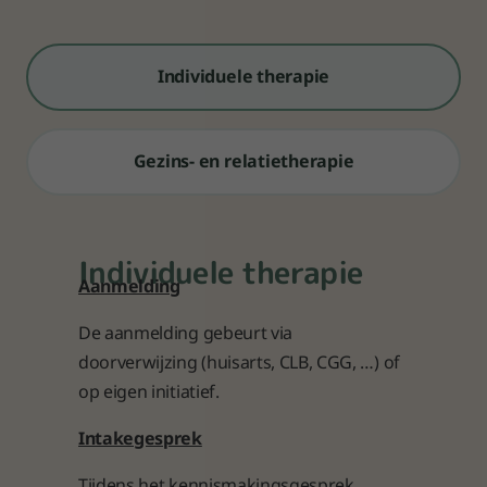
Individuele therapie
Gezins- en relatietherapie
Individuele therapie
Aanmelding
De aanmelding gebeurt via
doorverwijzing (huisarts, CLB, CGG, …) of
op eigen initiatief.
Intakegesprek
Tijdens het kennismakingsgesprek