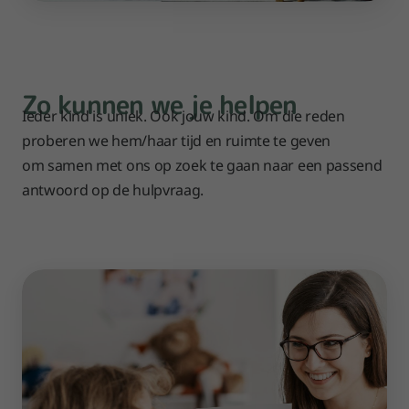
Zo kunnen we je helpen
Ieder kind is uniek. Ook jouw kind. Om die reden
proberen we hem/haar tijd en ruimte te geven
om samen met ons op zoek te gaan naar een passend
antwoord op de hulpvraag.