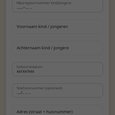
Rijksregisternummer kind/jongere
Geboortedatum
Telefoon­nummer
optioneel
Over
Ons a