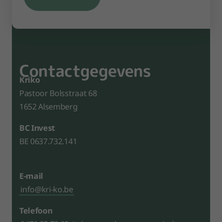
Contact­gegevens
Kriko
Pastoor Bolsstraat 68
1652 Alsemberg
BC Invest
BE 0637.732.141
E-mail
info@kri-ko.be
Telefoon