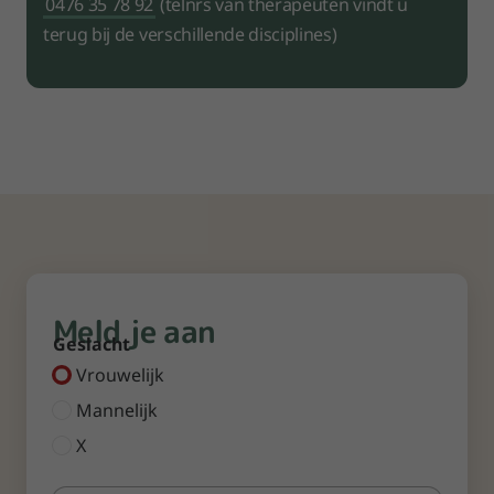
0476 35 78 92
(telnrs van therapeuten vindt u
terug bij de verschillende disciplines)
Meld je aan
Geslacht
Vrouwelijk
Mannelijk
X