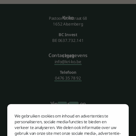
Kriko
Pastoor Bolsstraat 68
1652 Alsemberg
BC Invest
BE 0637.732.141
Contact­gegevens
E-mail
info@kri-ko.be
Telefoon
0476 35 78 92
Vind ons ook op
We gebruiken cookies om inhoud en advertenties te
personaliseren, sociale media-functies te bieden en
Sitemap
Over ons
verkeer te analyseren. We delen ook informatie over uw
Ons aanbod
gebruik van onze site met onze sociale media-, advertentie-