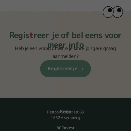
Con
Aanme
Regis
t
reer je of bel eens voor
meer info
Volg ons
Heb je een vraag of wil je je kind/ jongere graag
aanmelden?
Registreer je
Kriko
Pastoor Bolsstraat 68
1652 Alsemberg
BC Invest